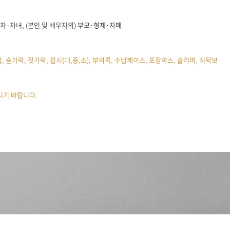
우자·자녀, (본인 및 배우자의) 부모·형제·자매
주컵, 숟가락, 젓가락, 접시(대,중,소), 부의록, 수납케이스, 포장박스, 슬리퍼, 식탁보
시기 바랍니다.